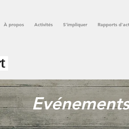
À propos
Activités
S'impliquer
Rapports d'acti
rt
Evénement