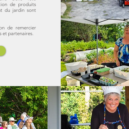
ion de produits
nt du jardin sont
ion de remercier
s et partenaires.