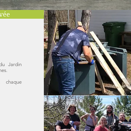
vée
du Jardin
hes.
u chaque