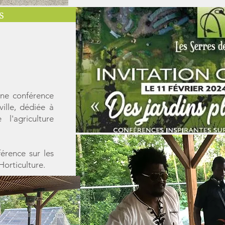
s
une conférence
ville, dédiée à
 l'agriculture
érence sur les
orticulture.