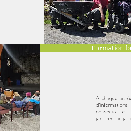
Formation b
À chaque année
d’information
nouveaux et 
jardinent au jardi